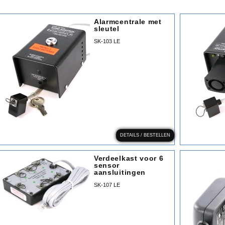
Alarmcentrale met
sleutel
SK-103 LE
DETAILS / BESTELLEN
Verdeelkast voor 6
sensor
aansluitingen
SK-107 LE