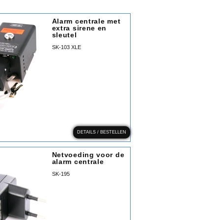
Alarm centrale met
extra sirene en
sleutel
SK-103 XLE
DETAILS / BESTELLEN
Netvoeding voor de
alarm centrale
SK-195