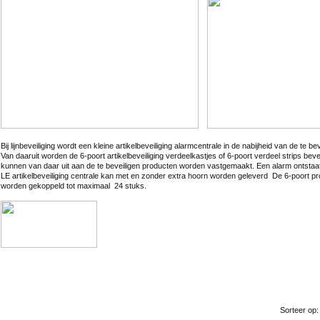
Bij lijnbeveiliging wordt een kleine artikelbeveiliging alarmcentrale in de nabijheid van de te b
Van daaruit worden de 6-poort artikelbeveiliging verdeelkastjes of 6-poort verdeel strips beve
kunnen van daar uit aan de te beveiligen producten worden vastgemaakt. Een alarm ontstaa
LE artikelbeveiliging centrale kan met en zonder extra hoorn worden geleverd De 6-poort pr
worden gekoppeld tot maximaal 24 stuks.
Sorteer op