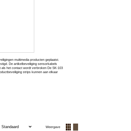
eveiligingen multimedia producten geplaatst.
stigd. De artikelbeveiliging sensorkabels
t als het contact wordt verbroken De SK-103
oductbeveiliging strips kunnen aan elkaar
:
Weergave